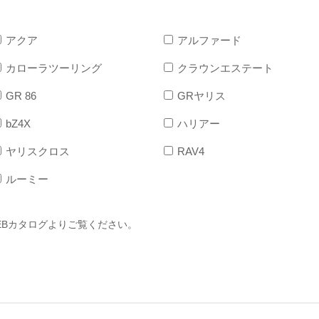
アクア
アルファード
カローラツーリング
クラウンエステート
GR 86
GRヤリス
bZ4X
ハリアー
ヤリスクロス
RAV4
ルーミー
EBカタログよりご覧ください。