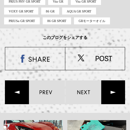
PRIUS PHV GR SPORT
Vitz GR
Vitz GR SPORT
VOXY GR SPORT
86 GR
AQUA GR SPORT
PRIUSα GR SPORT
86 GR SPORT
GRモーターオイル
このブログをシェアする