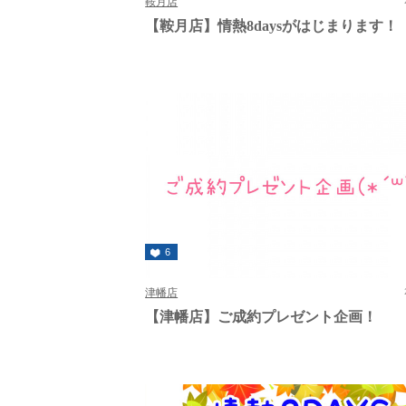
鞍月店
【鞍月店】情熱8daysがはじまります！
6
津幡店
【津幡店】ご成約プレゼント企画！