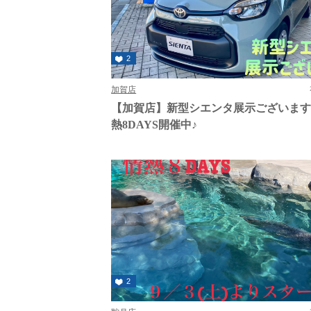
2
加賀店
【加賀店】新型シエンタ展示ございます
熱8DAYS開催中♪
2