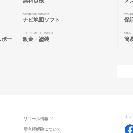
無料点検
メ
navigation software
WARR
ナビ地図ソフト
保
SHEET METAL WORK
SIMP
スポー
鈑金・塗装
簡
ネッ
リコール情報
所有権解除について