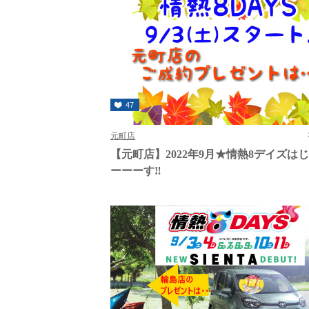
47
元町店
【元町店】2022年9月★情熱8デイズは
ーーーす‼