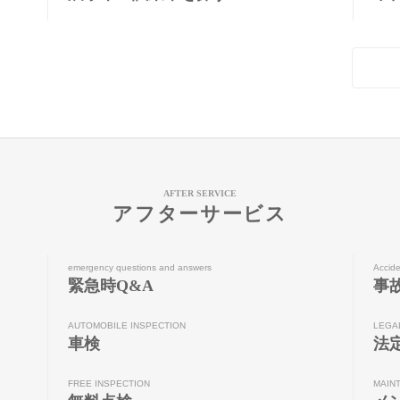
AFTER SERVICE
アフターサービス
emergency questions and answers
Accide
緊急時Q&A
事
AUTOMOBILE INSPECTION
LEGA
車検
法
FREE INSPECTION
MAIN