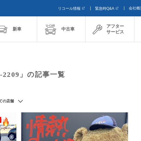
会社概
リコール情報
緊急時Q&A
アフター
新車
中古車
サービス
s-2209」の記事一覧
ての店舗