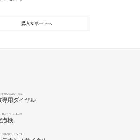
購入サポートへ
nt reception dial
故専用ダイヤル
L INSPECTION
定点検
TENANCE CYCLE