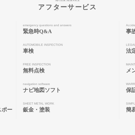
AFTER SERVICE
アフターサービス
emergency questions and answers
Accide
緊急時Q&A
事
AUTOMOBILE INSPECTION
LEGA
車検
法
FREE INSPECTION
MAIN
無料点検
メ
navigation software
WARR
ナビ地図ソフト
保
SHEET METAL WORK
SIMP
スポー
鈑金・塗装
簡