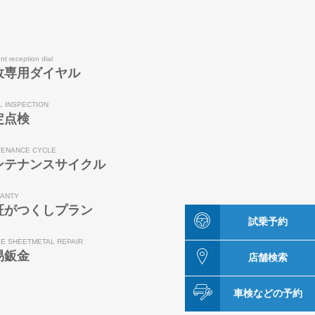
nt reception dial
故専用ダイヤル
L INSPECTION
定点検
TENANCE CYCLE
ンテナンスサイクル
ANTY
証がつくしプラン
試乗予約
LE SHEETMETAL REPAIR
易鈑金
店舗検索
車検などの予約