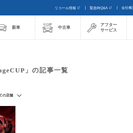
会社概
リコール情報
緊急時Q&A
アフター
新車
中古車
サービス
rageCUP」の記事一覧
ての店舗