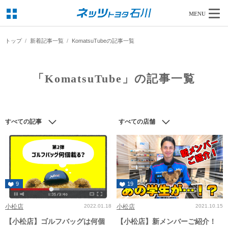
MENU
トップ
新着記事一覧
KomatsuTubeの記事一覧
「KomatsuTube」の記事一覧
すべての記事
すべての店舗
9
19
小松店
2022.01.18
小松店
2021.10.15
【小松店】ゴルフバッグは何個
【小松店】新メンバーご紹介！