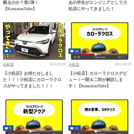
載るのか？第2弾！
あの学生がエンジニアとして小
【KomatsuTube】
松店にやってきました！
5
16
小松店
2021.09.26
小松店
2021.09.15
【小松店】お待たせしまし
【小松店】カローラクロスデビ
た！！！小松店にカローラクロ
ュー！一朗＆二郎が解説しま
スがやってきました！！！
す！【KomatsuTube】
9
11