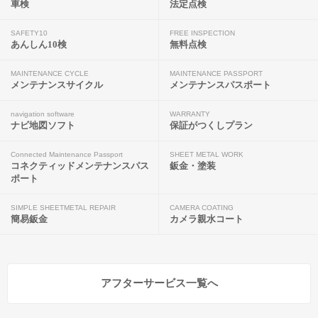
車検
法定点検
SAFETY10
FREE INSPECTION
あんしん10検
無料点検
MAINTENANCE CYCLE
MAINTENANCE PASSPORT
メンテナンスサイクル
メンテナンスパスポート
navigation software
WARRANTY
ナビ地図ソフト
保証がつくしプラン
Connected Maintenance Passport
SHEET METAL WORK
コネクティッドメンテナンスパス
鈑金・塗装
ポート
SIMPLE SHEETMETAL REPAIR
CAMERA COATING
簡易鈑金
カメラ親水コート
アフターサービス一覧へ