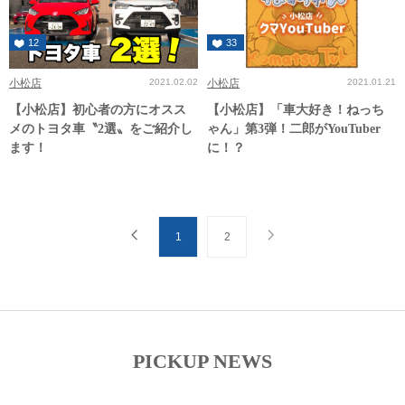
12
33
小松店
2021.02.02
小松店
2021.01.21
【小松店】初心者の方にオスス
【小松店】「車大好き！ねっち
メのトヨタ車〝2選〟をご紹介し
ゃん」第3弾！二郎がYouTuber
ます！
に！？
1
2
PICKUP NEWS