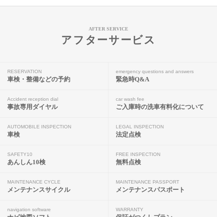
AFTER SERVICE
アフターサービス
RESERVATION
emergency questions and answers
車検・整備などの予約
緊急時Q&A
Accident reception dial
car wash fee
事故専用ダイヤル
ご入庫時の洗車有料化について
AUTOMOBILE INSPECTION
LEGAL INSPECTION
車検
法定点検
SAFETY10
FREE INSPECTION
あんしん10検
無料点検
MAINTENANCE CYCLE
MAINTENANCE PASSPORT
メンテナンスサイクル
メンテナンスパスポート
navigation software
WARRANTY