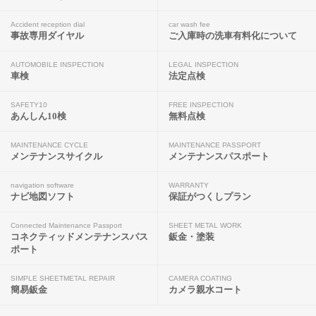
Accident reception dial
car wash fee
事故専用ダイヤル
ご入庫時の洗車有料化について
AUTOMOBILE INSPECTION
LEGAL INSPECTION
車検
法定点検
SAFETY10
FREE INSPECTION
あんしん10検
無料点検
MAINTENANCE CYCLE
MAINTENANCE PASSPORT
メンテナンスサイクル
メンテナンスパスポート
navigation software
WARRANTY
ナビ地図ソフト
保証がつくしプラン
Connected Maintenance Passport
SHEET METAL WORK
コネクティッドメンテナンスパス
鈑金・塗装
ポート
SIMPLE SHEETMETAL REPAIR
CAMERA COATING
簡易鈑金
カメラ親水コート