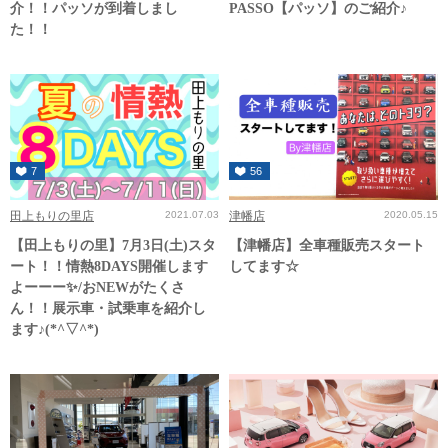
介！！パッソが到着しまし
PASSO【パッソ】のご紹介♪
た！！
7
56
田上もりの里店
2021.07.03
津幡店
2020.05.15
【田上もりの里】7月3日(土)スタ
【津幡店】全車種販売スタート
ート！！情熱8DAYS開催します
してます☆
よーーー✨/おNEWがたくさ
ん！！展示車・試乗車を紹介し
ます♪(*^▽^*)