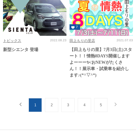
7
トピックス
2022.08.23
田上もりの里店
2021.07.03
新型シエンタ 登場
【田上もりの里】7月3日(土)スタ
ート！！情熱8DAYS開催します
よーーー✨/おNEWがたくさ
ん！！展示車・試乗車を紹介し
ます♪(*^▽^*)
1
2
3
4
5