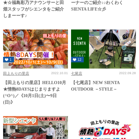
★☆福島彩乃アナウンサーと田
ーナーのご紹介♪♪わくわく
畑スタッフがシエンタをご紹介
SIENTA LIFE☆彡
しまーーす♪
1
12
田上もりの里店
2022.10.01
七尾店
2022.09.28
【田上もりの里店】HELLO10月
【七尾店】NEW SIENTA
★情熱8DAYSはじまりますよ
OUTDOOR －STYLE－
(^O^)／《10月1日(土)〜9日
(日)》