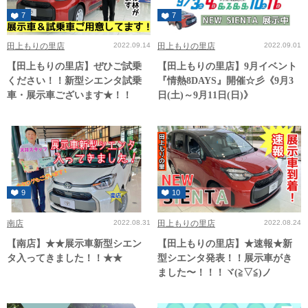
7
7
田上もりの里店
2022.09.14
田上もりの里店
2022.09.01
【田上もりの里店】ぜひご試乗
【田上もりの里店】9月イベント
ください！！新型シエンタ試乗
『情熱8DAYS』開催☆彡《9月3
車・展示車ございます★！！
日(土)～9月11日(日)》
9
10
南店
2022.08.31
田上もりの里店
2022.08.24
【南店】★★展示車新型シエン
【田上もりの里店】★速報★新
タ入ってきました！！★★
型シエンタ発表！！展示車がき
ました〜！！！ヾ(≧▽≦)ノ