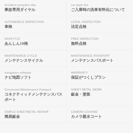
Accident reception dial
car wash fee
事故専用ダイヤル
ご入庫時の洗車有料化について
AUTOMOBILE INSPECTION
LEGAL INSPECTION
車検
法定点検
SAFETY10
FREE INSPECTION
あんしん10検
無料点検
MAINTENANCE CYCLE
MAINTENANCE PASSPORT
メンテナンスサイクル
メンテナンスパスポート
navigation software
WARRANTY
ナビ地図ソフト
保証がつくしプラン
Connected Maintenance Passport
SHEET METAL WORK
コネクティッドメンテナンスパス
鈑金・塗装
ポート
SIMPLE SHEETMETAL REPAIR
CAMERA COATING
簡易鈑金
カメラ親水コート