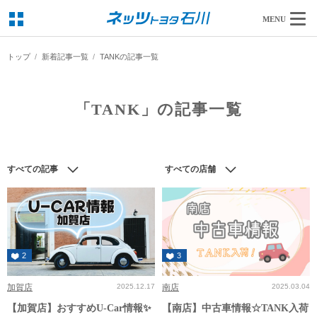
MENU
トップ
新着記事一覧
TANKの記事一覧
「TANK」の記事一覧
すべての記事
すべての店舗
2
3
加賀店
2025.12.17
南店
2025.03.04
【加賀店】おすすめU-Car情報✨
【南店】中古車情報☆TANK入荷