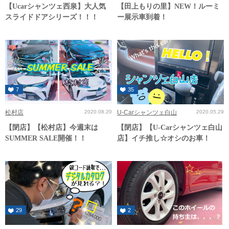
【Ucarシャンツェ西泉】大人気
【田上もりの里】NEW！ルーミ
スライドドアシリーズ！！！
ー展示車到着！
7
35
松村店
2020.08.20
U-Carシャンツェ白山
2020.05.29
【閉店】【松村店】今週末は
【閉店】【U-Carシャンツェ白山
SUMMER SALE開催！！
店】イチ推し☆オシのお車！
29
2