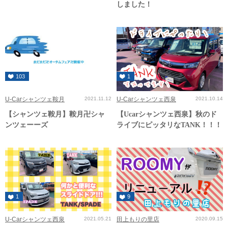
しました！
103
1
U-Carシャンツェ鞍月
2021.11.12
U-Carシャンツェ西泉
2021.10.14
【シャンツェ鞍月】鞍月卍シャ
【Ucarシャンツェ西泉】秋のド
ンツェーーズ
ライブにピッタリなTANK！！！
1
9
U-Carシャンツェ西泉
2021.05.21
田上もりの里店
2020.09.15