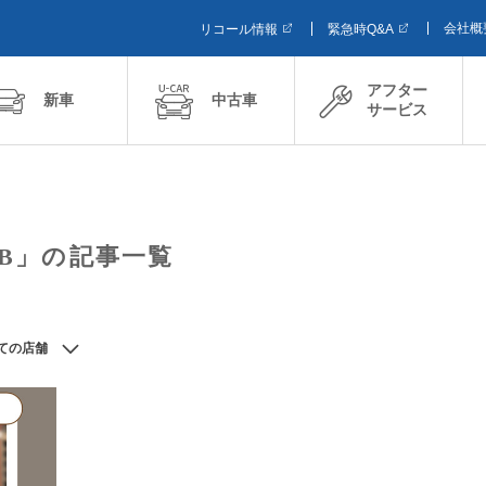
会社概
リコール情報
緊急時Q&A
アフター
新車
中古車
サービス
bB」の記事一覧
ての店舗