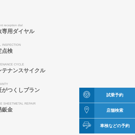
nt reception dial
故専用ダイヤル
L INSPECTION
定点検
TENANCE CYCLE
ンテナンスサイクル
ANTY
証がつくしプラン
試乗予約
LE SHEETMETAL REPAIR
易鈑金
店舗検索
車検などの予約