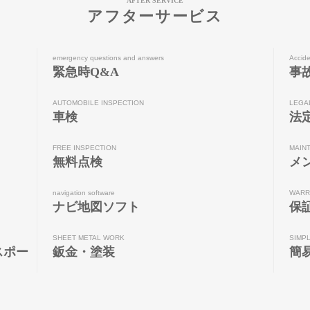
AFTER SERVICE
アフターサービス
emergency questions and answers
Accide
緊急時Q&A
事
AUTOMOBILE INSPECTION
LEGA
車検
法
FREE INSPECTION
MAIN
無料点検
メ
navigation software
WARR
ナビ地図ソフト
保
SHEET METAL WORK
SIMP
スポー
鈑金・塗装
簡