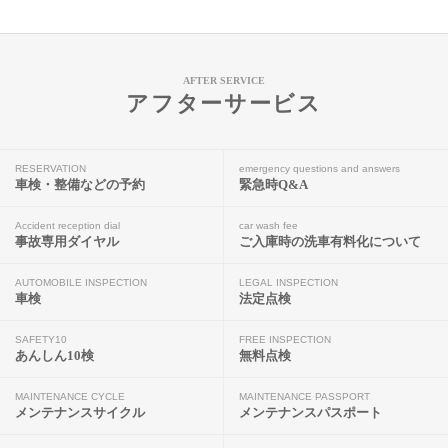
AFTER SERVICE
アフターサービス
RESERVATION
emergency questions and answers
車検・整備などの予約
緊急時Q&A
Accident reception dial
car wash fee
事故専用ダイヤル
ご入庫時の洗車有料化について
AUTOMOBILE INSPECTION
LEGAL INSPECTION
車検
法定点検
SAFETY10
FREE INSPECTION
あんしん10検
無料点検
MAINTENANCE CYCLE
MAINTENANCE PASSPORT
メンテナンスサイクル
メンテナンスパスポート