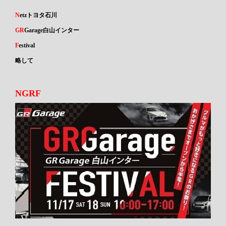
N
etzトヨタ石川
GR
Garage白山インター
F
estival
略して
NGRF