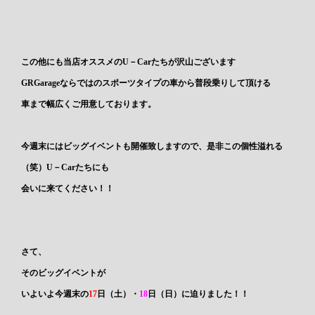
この他にも当店オススメのU－Carたちが沢山ございます
GRGarageならではのスポーツタイプの車から普段乗りして頂ける
車まで幅広くご用意しております。
今週末には
ビッグイベント
も開催致しますので、是非この個性溢れる
（笑）U－Carたちにも
会いに来てください！！
さて、
そのビッグイベントが
いよいよ今週末の
17
日（土）
・
18
日（日）
に迫りました！！