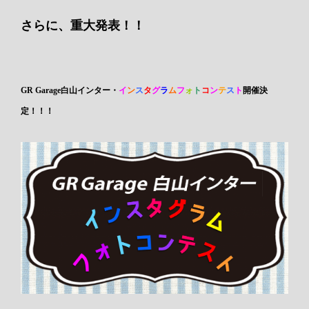
さらに、重大発表！！
GR Garage白山インター・
イ
ン
ス
タ
グ
ラ
ム
フ
ォ
ト
コ
ン
テ
ス
ト
開催決
定！！！