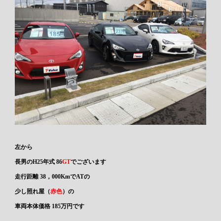
左から
長男の
H25年式 86
GT
でございます
走行距離 38，000KmでATの
少し照れ屋（
赤色
）の
車両本体価格 185万円です