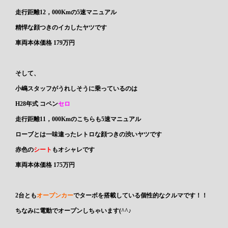
走行距離12，000Kmの
5速マニュアル
精悍な顔つきのイカしたヤツです
車両本体価格 179万円
そして、
小嶋スタッフがうれしそうに乗っているのは
H28年式
コペン
セロ
走行距離11，000Kmのこちらも
5速マニュアル
ローブとは一味違ったレトロな顔つきの渋いヤツです
赤色の
シート
もオシャレです
車両本体価格 175万円
2台とも
オープンカー
で
ターボ
を搭載している個性的なクルマです！！
ちなみに電動でオープンしちゃいます(^^♪