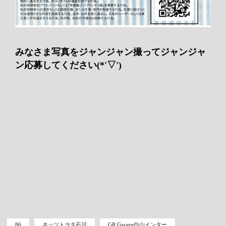
みなさま写真をジャンジャン撮ってジャンジャ
ン応募してください(*'▽')
86
ネッツトヨタ石川
GR Garage白山インター