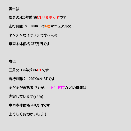
真中は
次男の
H27年式 86
GTリミテッド
です
走行距離 39，000Kmで
6速
マニュアル
の
ヤンチャなイケメンです(-_-メ)
車両本体価格 237万円です
右は
三男の
H30年式
86
GT
です
走行距離 7，200KmのATです
まだまだ未熟者ですが、
ナビ
、
ETC
などの機能は
充実しています(#^^#)
車両本体価格 268万円です
よろしくおねがいします