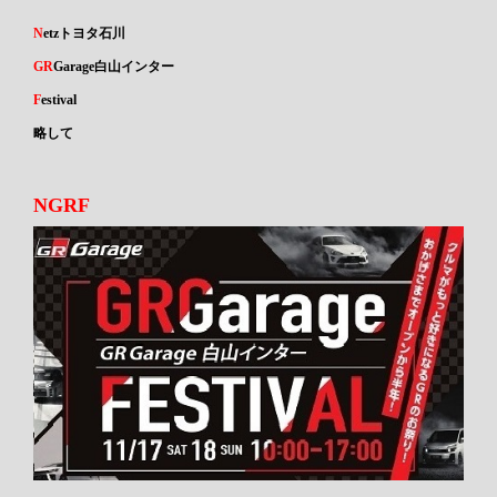
N
etzトヨタ石川
GR
Garage白山インター
F
estival
略して
NGRF