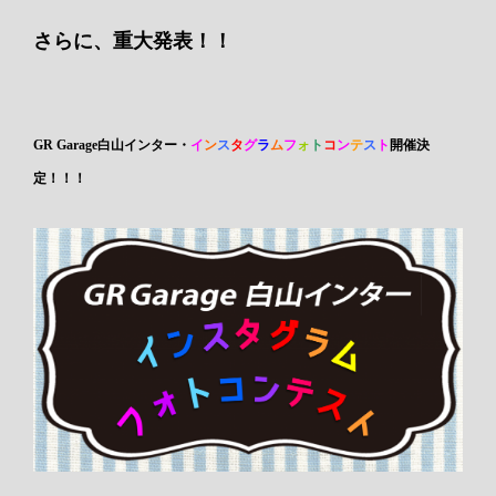
さらに、重大発表！！
GR Garage白山インター・
イ
ン
ス
タ
グ
ラ
ム
フ
ォ
ト
コ
ン
テ
ス
ト
開催決
定！！！