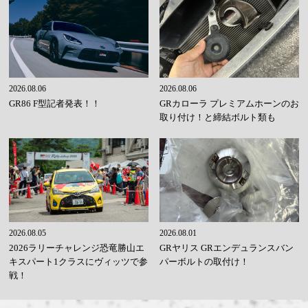
2026.08.06
2026.08.06
GR86 F型記者発表！！
GRカローラ プレミアムホーンのお
取り付け！と締結ボルト類も
2026.08.05
2026.08.01
2026ラリーチャレンジ恐竜勝山エ
GRヤリス GRエンデュランスバン
キスパート1クラスにヴィッツで参
パーボルトの取付け！
戦！