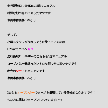
走行距離12，000Kmの
5速マニュアル
精悍な顔つきのイカしたヤツです
車両本体価格 179万円
そして、
小嶋スタッフがうれしそうに乗っているのは
H28年式
コペン
セロ
走行距離11，000Kmのこちらも
5速マニュアル
ローブとは一味違ったレトロな顔つきの渋いヤツです
赤色の
シート
もオシャレです
車両本体価格 175万円
2台とも
オープンカー
で
ターボ
を搭載している個性的なクルマです！！
ちなみに電動でオープンしちゃいます(^^♪