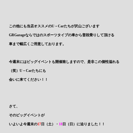
この他にも当店オススメのU－Carたちが沢山ございます
GRGarageならではのスポーツタイプの車から普段乗りして頂ける
車まで幅広くご用意しております。
今週末には
ビッグイベント
も開催致しますので、是非この個性溢れる
（笑）U－Carたちにも
会いに来てください！！
さて、
そのビッグイベントが
いよいよ今週末の
17
日（土）
・
18
日（日）
に迫りました！！