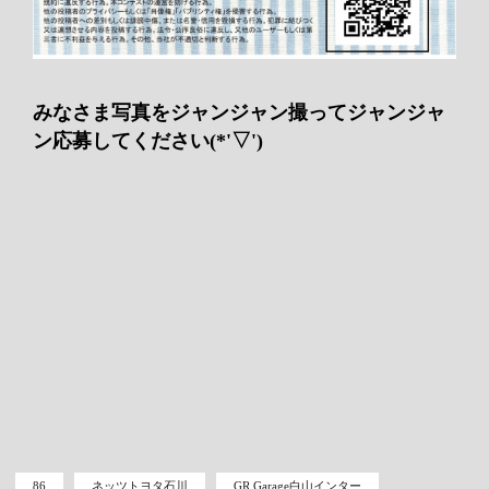
みなさま写真をジャンジャン撮ってジャンジャ
ン応募してください(*'▽')
86
ネッツトヨタ石川
GR Garage白山インター