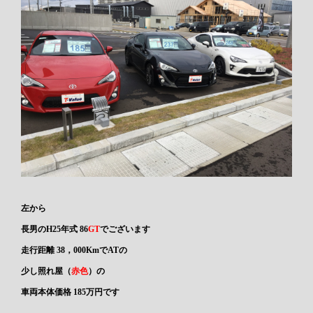
左から
長男の
H25年式 86
GT
でございます
走行距離 38，000KmでATの
少し照れ屋（
赤色
）の
車両本体価格 185万円です