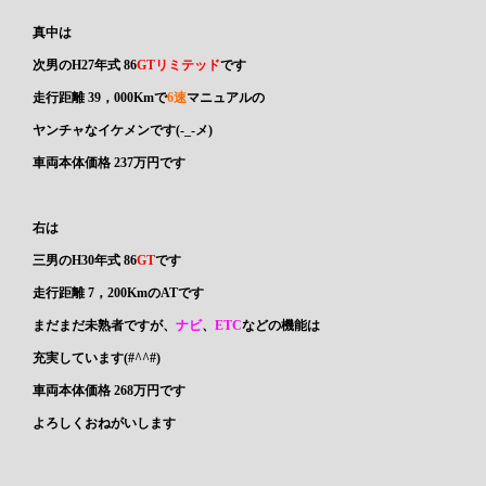
真中は
次男の
H27年式 86
GTリミテッド
です
走行距離 39，000Kmで
6速
マニュアル
の
ヤンチャなイケメンです(-_-メ)
車両本体価格 237万円です
右は
三男の
H30年式
86
GT
です
走行距離 7，200KmのATです
まだまだ未熟者ですが、
ナビ
、
ETC
などの機能は
充実しています(#^^#)
車両本体価格 268万円です
よろしくおねがいします