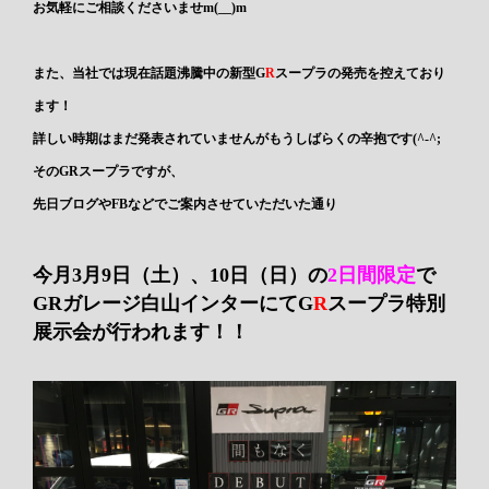
お気軽にご相談くださいませm(__)m
また、当社では現在話題沸騰中の
新型G
R
スープラ
の発売を控えており
ます！
詳しい時期はまだ発表されていませんがもうしばらくの辛抱です(^-^;
そのGRスープラですが、
先日ブログやFBなどでご案内させていただいた通り
今月3月9日（土）、10日（日）
の
2日間限定
で
GRガレージ白山インターにてG
R
スープラ
特別
展示会
が行われます！！