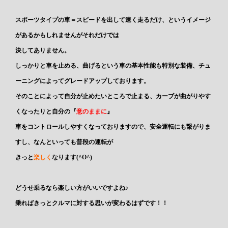
スポーツタイプの車＝スピードを出して速く走るだけ、というイメージ
があるかもしれませんがそれだけでは
決してありません。
しっかりと車を止める、曲げるという車の基本性能も特別な装備、チュ
ーニングによってグレードアップしております。
そのことによって自分が
止めたいところで止まる
、カーブが
曲がりやす
くなったり
と自分の
『
意のままに
』
車をコントロールしやすくなっておりますので、
安全運転
にも繋がりま
すし、なんといっても普段の運転が
きっと
楽しく
なります(^O^)
どうせ乗るなら楽しい方がいいですよね♪
乗ればきっとクルマに対する思いが変わるはずです！！