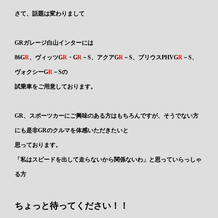
さて、話題は変わりまして
GRガレージ白山インターには
86G
R
、ヴィッツG
R
・G
R
－S、アクアG
R
－S、プリウスPHVG
R
－S、
ヴォクシーG
R
－S
の
試乗車をご用意しております。
GR、スポーツカーにご興味のある方はもちろんですが、そうでない方
にも是非GRのクルマを体感いただきたいと
思っております。
「私はスピードを出して走らないから関係ないわ」と思っていらっしゃ
る方
ちょっと待ってください！！