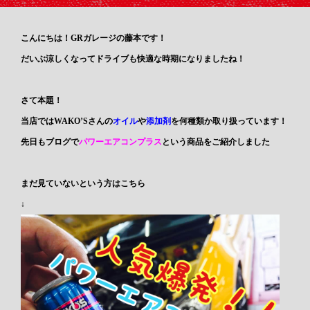
こんにちは！GRガレージの藤本です！
だいぶ涼しくなってドライブも快適な時期になりましたね！
さて本題！
当店では
WAKO’S
さんの
オイル
や
添加剤
を何種類か取り扱っています！
先日もブログで
パワーエアコンプラス
という商品をご紹介しました
まだ見ていないという方はこちら
↓