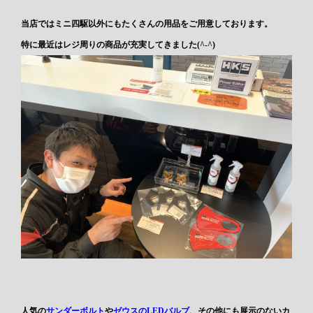
当店ではミニ四駆以外にもたくさんの用品をご用意しております。
特に最近はレジ周りの商品が充実してきました(^-^)
人気
の
サンダーボルト
や
ゼウスのLEDバルブ
、その他にも展示のないカ