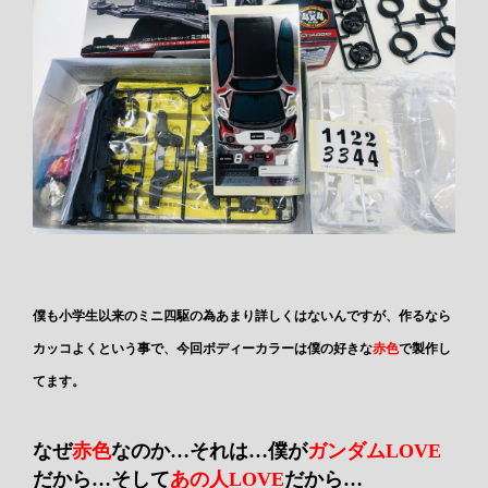
僕も小学生以来のミニ四駆の為あまり詳しくはないんですが、作るなら
カッコよくという事で、今回ボディーカラーは僕の好きな
赤色
で製作し
てます。
なぜ
赤色
なのか…それは…僕が
ガンダムLOVE
だから…そして
あの人LOVE
だから…