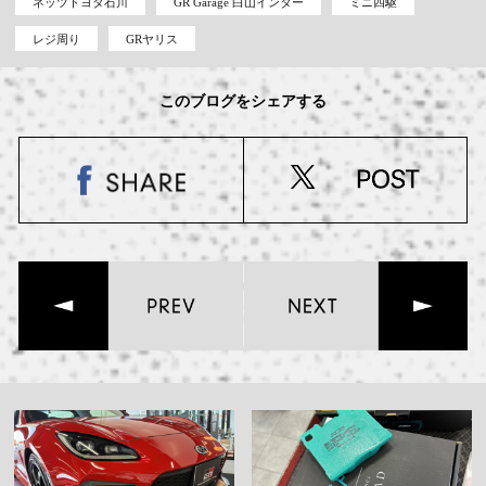
ネッツトヨタ石川
GR Garage 白山インター
ミニ四駆
レジ周り
GRヤリス
このブログをシェアする