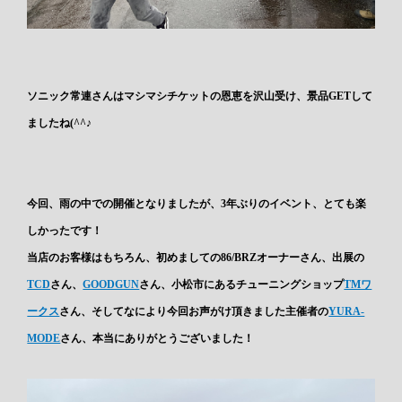
ソニック常連さんはマシマシチケットの恩恵を沢山受け、景品GETして
ましたね(^^♪
今回、雨の中での開催となりましたが、3年ぶりのイベント、とても楽
しかったです！
当店のお客様はもちろん、初めましての86/BRZオーナーさん、出展の
TCD
さん、
GOODGUN
さん、小松市にあるチューニングショップ
TMワ
ークス
さん、そしてなにより今回お声がけ頂きました主催者の
YURA-
MODE
さん、本当にありがとうございました！