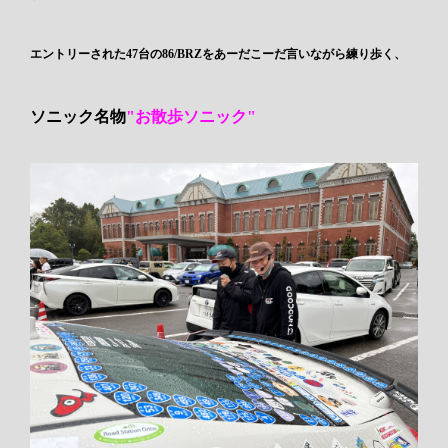
エントリーされた47台の86/BRZをあーだこーだ言いながら練り歩く、
ソニック名物
"お散歩ソニック"