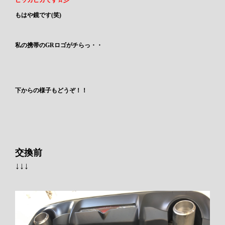
ピッカピカです☆彡
もはや鏡です(笑)
私の携帯のGRロゴがチらっ・・
下からの様子もどうぞ！！
交換前
↓↓↓