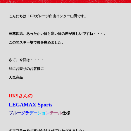
こんにちは！GRガレージ白山インター山田です。
三寒四温、あったかい日と寒い日の差が激しいですね・・・。
この間スキー場で腰を痛めました。
さて、今回は・・・・
86にお乗りのお客様に
人気商品
HKSさんの
LEGAMAX Sports
ブルー
グ
ラ
デ
ー
シ
ョ
ン
テール
仕様
のマフラーをお取り付けさせていただきました♪