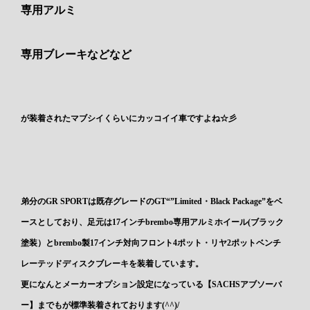
専用アルミ
専用ブレーキなどなど
が装着されたマブシイくらいにカッコイイ車ですよね☆彡
弟分のGR SPORTは既存グレードのGT“”Limited・Black Package”をベ
ースとしており、足元は17インチbrembo専用アルミホイール(ブラック
塗装）とbrembo製17インチ対向フロント4ポット・リヤ2ポットベンチ
レーテッドディスクブレーキを装着しています。
更になんとメーカーオプション設定になっている【SACHSアブソーバ
ー】までもが標準装着されております(^^)/