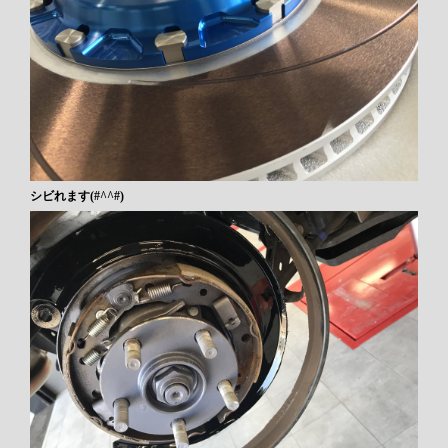
シビれます(#^^#)