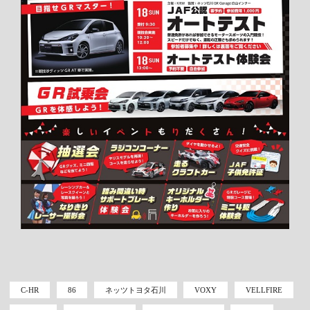
C-HR
86
ネッツトヨタ石川
VOXY
VELLFIRE