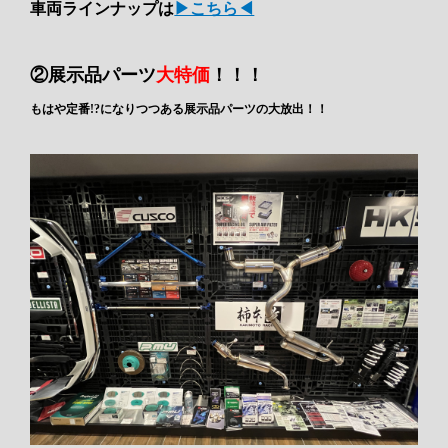
車両ラインナップは
▶こちら◀
②展示品パーツ
大特価
！！！
もはや定番!?になりつつある展示品パーツの大放出！！