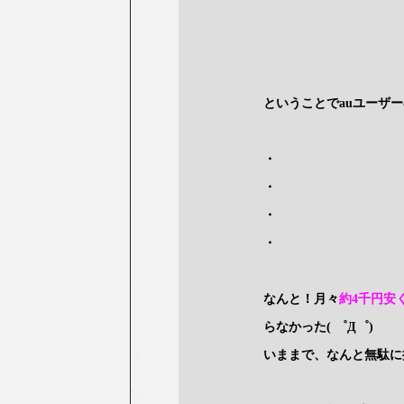
ということでauユーザ
・
・
・
・
なんと！月々
約4千円安
らなかった( ゜Д゜)
いままで、なんと無駄に