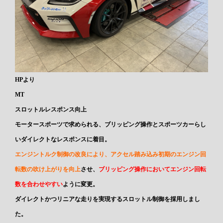
HPより
MT
スロットルレスポンス向上
モータースポーツで求められる、ブリッピング操作とスポーツカーらし
いダイレクトなレスポンスに着目。
エンジントルク制御の改良により、アクセル踏み込み初期のエンジン回
転数の吹け上がりを向上
させ、
ブリッピング操作においてエンジン回転
数を合わせやすい
ように変更。
ダイレクトかつリニアな走りを実現するスロットル制御を採用しまし
た。