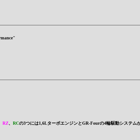
rmance"
、
RZ
、
RC
の3つには1,6LターボエンジンとGR-Fourの4輪駆動システ