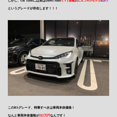
しかし、GR Yarisには実はDirect Shift-
CVT搭載
の
1,5L 2WDモデル
の
RS
というグレードが存在します！！！
このRSグレード、特筆すべきは車両本体価格！
なんと車両本体価格が
265万円
なんです！