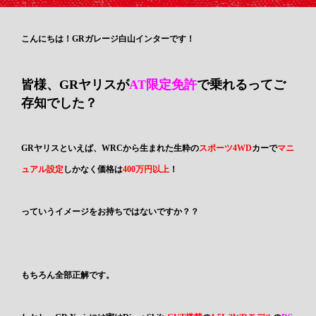
こんにちは！GRガレージ白山インターです！
皆様、GRヤリスが
AT限定免許
で乗れるってご
存知でした？
GRヤリスといえば、WRCから生まれた生粋の
スポーツ4WD
カーで
マニ
ュアル設定
しかなく価格は
400万円以上
！
っていうイメージをお持ちではないですか？？
もちろん全部正解です。