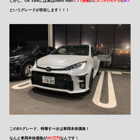
しかし、GR Yarisには実はDirect Shift-
CVT搭載
の
1,5L 2WDモデル
の
RS
というグレードが存在します！！！
このRSグレード、特筆すべきは車両本体価格！
なんと車両本体価格が
265万円
なんです！