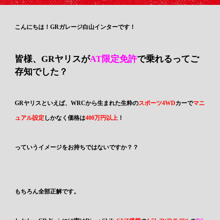
こんにちは！GRガレージ白山インターです！
皆様、GRヤリスが
AT限定免許
で乗れるってご
存知でした？
GRヤリスといえば、WRCから生まれた生粋の
スポーツ4WD
カーで
マニ
ュアル設定
しかなく価格は
400万円以上
！
っていうイメージをお持ちではないですか？？
もちろん全部正解です。