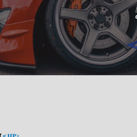
館
＜HP>