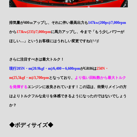
排気量が400㏄アップし、それに伴い最高出力も
147kw(200ps)/7,000rpm
から
173kw(235)/7,000rpm
に馬力アップし、今まで「もう少しパワーが
ほしい…」というお客様にはうれしい変更ですね!(^^)!
さらに注目すべきは最大トルク！
現行205N・m(20.9kgf・m)/6,400～6,600rpm
がGR86は
250N・
m(25,5kgf・m)/3,700rpm
となっており、
より低い回転数から最大トルク
を発揮する
エンジンに改良されています！この辺は、街乗りメインの方
はよりトルクフルな走りを体感できるようになったのではないでしょう
か？
◆ボディサイズ◆