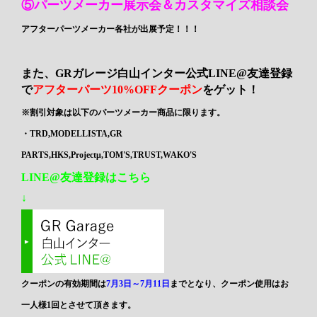
⑤パーツメーカー展示会＆カスタマイズ相談会
アフターパーツメーカー各社が出展予定！！！
また、GRガレージ白山インター公式LINE@友達登録
で
アフターパーツ10%OFFクーポン
をゲット！
※割引対象は以下のパーツメーカー商品に限ります。
・TRD,MODELLISTA,GR
PARTS,HKS,Projectμ,TOM'S,TRUST,WAKO'S
LINE@友達登録はこちら
↓
クーポンの有効期間は
7月3日～7月11日
までとなり、クーポン使用はお
一人様1回とさせて頂きます。