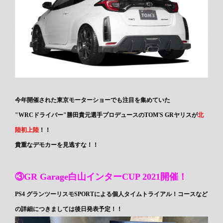
今年開催された東京モーターショーでも注目を集めていた
"WRCドライバー"勝田貴元選手プロデュースのTOM'S GRヤリスが
北
陸初上陸
！！
貴重なデモカーを見逃すな！！
③GR Garage白山インターCUP 2021開催！
PS4 グランツーリスモSPORTによる個人タイムトライアル！コースなど
の詳細につきましては後日発表予定！！