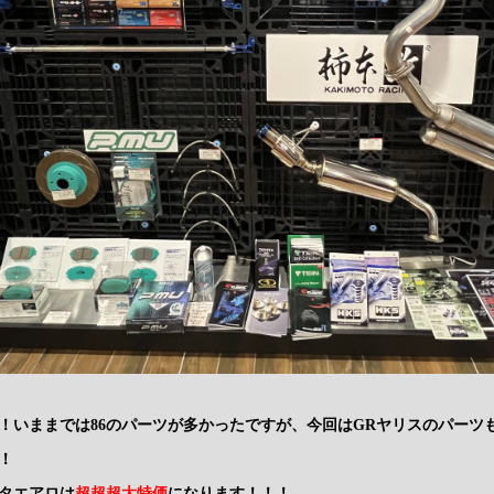
！いままでは86のパーツが多かったですが、今回はGRヤリスのパーツ
！
タエアロは
超超超大特価
になります！！！