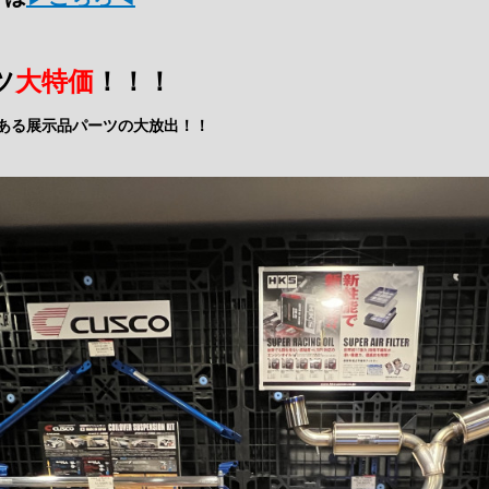
ツ
大特価
！！！
つある展示品パーツの大放出！！