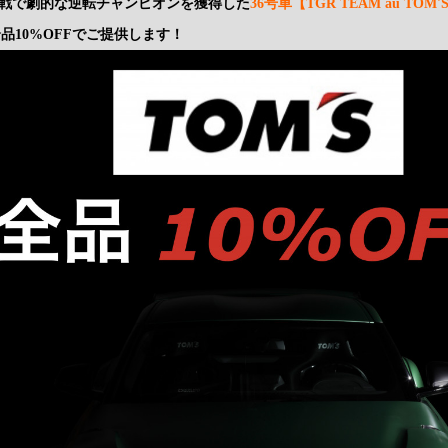
最終戦で劇的な逆転チャンピオンを獲得した
36号車【TGR TEAM au TOM'
全品10%OFFでご提供します！