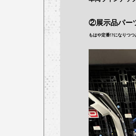
②展示品パー
もはや定番!?になりつ