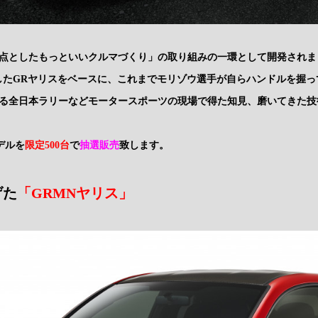
点としたもっといいクルマづくり」の取り組みの一環として開発されま
したGRヤリスをベースに、これまでモリゾウ選手が自らハンドルを握
る全日本ラリーなどモータースポーツの現場で得た知見、磨いてきた技
デルを
限定500台
で
抽選販売
致します。
げた
「GRMNヤリス」