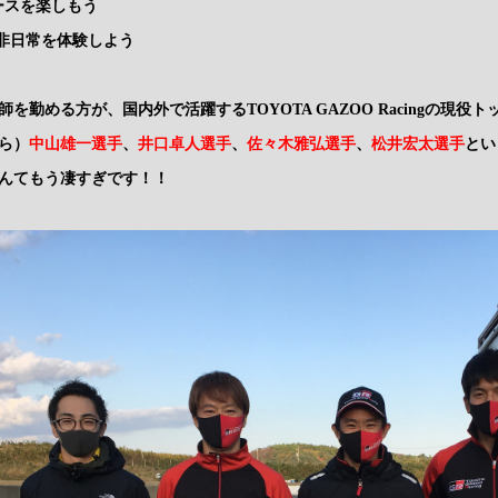
レースを楽しもう
M：非日常を体験しよう
を勤める方が、国内外で活躍するTOYOTA GAZOO Racingの現役
ら）
中山雄一選手
、
井口卓人選手
、
佐々木雅弘選手
、
松井宏太選手
とい
んてもう凄すぎです！！