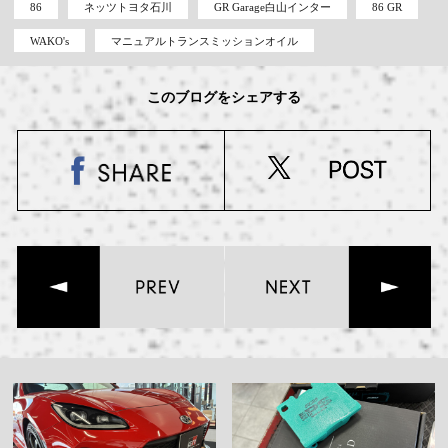
86
ネッツトヨタ石川
GR Garage白山インター
86 GR
WAKO's
マニュアルトランスミッションオイル
このブログをシェアする