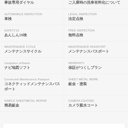
事故専用ダイヤル
ご入庫時の洗車有料化について
AUTOMOBILE INSPECTION
LEGAL INSPECTION
車検
法定点検
SAFETY10
FREE INSPECTION
あんしん10検
無料点検
MAINTENANCE CYCLE
MAINTENANCE PASSPORT
メンテナンスサイクル
メンテナンスパスポート
navigation software
WARRANTY
ナビ地図ソフト
保証がつくしプラン
Connected Maintenance Passport
SHEET METAL WORK
コネクティッドメンテナンスパス
鈑金・塗装
ポート
SIMPLE SHEETMETAL REPAIR
CAMERA COATING
簡易鈑金
カメラ親水コート