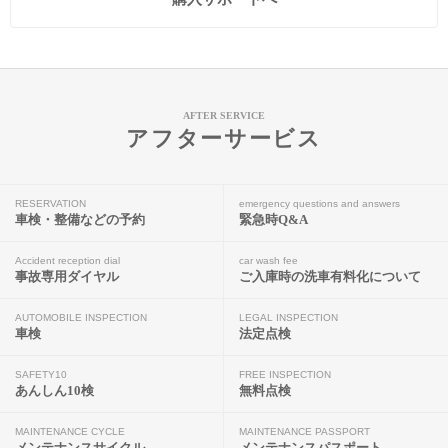
AFTER SERVICE
アフターサービス
RESERVATION
emergency questions and answers
車検・整備などの予約
緊急時Q&A
Accident reception dial
car wash fee
事故専用ダイヤル
ご入庫時の洗車有料化について
AUTOMOBILE INSPECTION
LEGAL INSPECTION
車検
法定点検
SAFETY10
FREE INSPECTION
あんしん10検
無料点検
MAINTENANCE CYCLE
MAINTENANCE PASSPORT
メンテナンスサイクル
メンテナンスパスポート