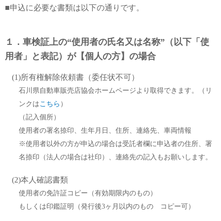
■
申込に必要な書類は以下の通りです。
１．車検証上の“使用者の氏名又は名称”（以下「使
用者」と表記）が【個人の方】の場合
(1)所有権解除依頼書（委任状不可）
石川県自動車販売店協会ホームページより取得できます。（リ
ンクは
こちら
）
（記入個所）
使用者の署名捺印、生年月日、住所、連絡先、車両情報
※使用者以外の方が申込の場合は受託者欄に申込者の住所、署
名捺印（法人の場合は社印）、連絡先の記入もお願いします。
(2)本人確認書類
使用者の免許証コピー（有効期限内のもの）
もしくは印鑑証明（発行後3ヶ月以内のもの コピー可）