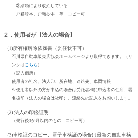
②結婚により改姓している
戸籍謄本、戸籍抄本 等 コピー可
２．使用者が【法人の場合】
(1)所有権解除依頼書（委任状不可）
石川県自動車販売店協会ホームページより取得できます。（リ
ンクは
こちら
）
（記入個所）
使用者の社名、法人印、所在地、連絡先、車両情報
※使用者以外の方が申込の場合は受託者欄に申込者の住所、署
名捺印（法人の場合は社印）、連絡先の記入をお願いします。
(2) 法人の印鑑証明
（発行後3か月以内のもの コピー可）
(3)車検証のコピー、電子車検証の場合は最新の自動車検