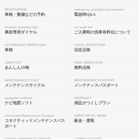
RESERVATION
emergency questions and answers
車検・整備などの予約
緊急時Q&A
Accident reception dial
car wash fee
事故専用ダイヤル
ご入庫時の洗車有料化について
AUTOMOBILE INSPECTION
LEGAL INSPECTION
車検
法定点検
SAFETY10
FREE INSPECTION
あんしん10検
無料点検
MAINTENANCE CYCLE
MAINTENANCE PASSPORT
メンテナンスサイクル
メンテナンスパスポート
navigation software
WARRANTY
ナビ地図ソフト
保証がつくしプラン
Connected Maintenance Passport
SHEET METAL WORK
コネクティッドメンテナンスパス
鈑金・塗装
ポート
SIMPLE SHEETMETAL REPAIR
CAMERA COATING