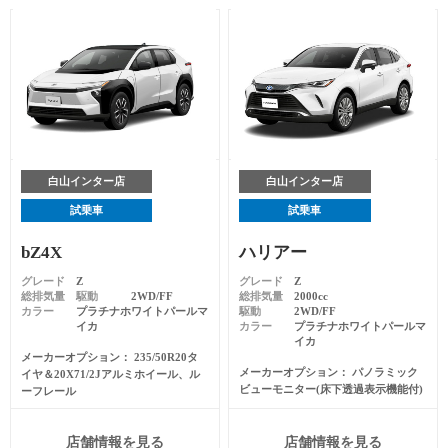
白山インター店
白山インター店
試乗車
試乗車
bZ4X
ハリアー
グレード
Z
グレード
Z
総排気量
駆動
2WD/FF
総排気量
2000cc
カラー
プラチナホワイトパールマ
駆動
2WD/FF
イカ
カラー
プラチナホワイトパールマ
イカ
メーカーオプション
235/50R20タ
メーカーオプション
パノラミック
イヤ＆20X71/2Jアルミホイール、ル
ビューモニター(床下透過表示機能付)
ーフレール
店舗情報を見る
店舗情報を見る