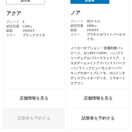
試乗車
展示車
ノア
アクア
グレード
HEV S-G
グレード
Z
総排気量
1800cc
総排気量
1500cc
駆動
2WD/FF
駆動
2WD/FF
カラー
プラチナホワイトパールマ
カラー
ブラックマイカ
イカ..
メーカーオプション
快適利便パッ
ケージ、AC100V/1500W、ハンズフ
リーデュアルパワースライドドア、ト
ヨタチームメイトアドバンストパーク
+パノラミックビューモニター+パー
キングサポートブレーキ、10.5インチ
ディスプレイオーディオ、リヤオート
エアコン
店舗情報を見る
店舗情報を見る
試乗車を予約する
試乗車を予約する