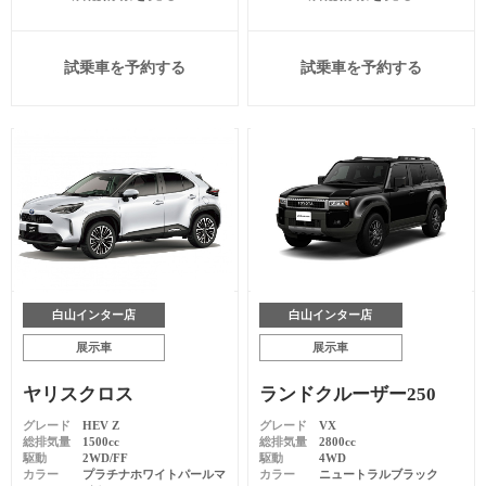
試乗車を予約する
試乗車を予約する
白山インター店
白山インター店
展示車
展示車
ヤリスクロス
ランドクルーザー250
グレード
HEV Z
グレード
VX
総排気量
1500cc
総排気量
2800cc
駆動
2WD/FF
駆動
4WD
カラー
プラチナホワイトパールマ
カラー
ニュートラルブラック