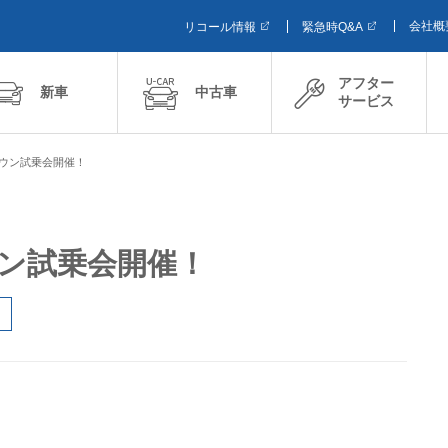
会社概
リコール情報
緊急時Q&A
アフター
新車
中古車
サービス
 クラウン試乗会開催！
クラウン試乗会開催！