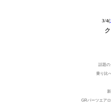
3/4(
ク
話題のク
乗り比
新
GRパーツエア