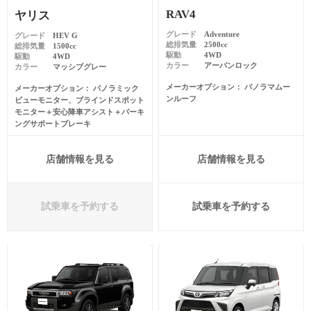
RAV4
ヤリス
グレード
Adventure
グレード
HEV G
総排気量
2500cc
総排気量
1500cc
駆動
4WD
駆動
4WD
カラー
アーバンロック
カラー
マッシブグレー
メーカーオプション
パノラマムー
メーカーオプション
パノラミック
ンルーフ
ビューモニター、ブラインドスポット
モニター＋安心降車アシスト＋パーキ
ングサポートブレーキ
店舗情報を見る
店舗情報を見る
試乗車を予約する
試乗車を予約する