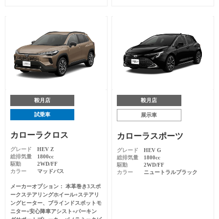
鞍月店
鞍月店
試乗車
展示車
カローラクロス
カローラスポーツ
グレード
HEV Z
グレード
HEV G
総排気量
1800cc
総排気量
1800cc
駆動
2WD/FF
駆動
2WD/FF
カラー
マッドバス
カラー
ニュートラルブラック
メーカーオプション
本革巻き3スポ
ークステアリングホイール+ステアリ
ングヒーター、ブラインドスポットモ
ニター+安心降車アシスト+パーキン