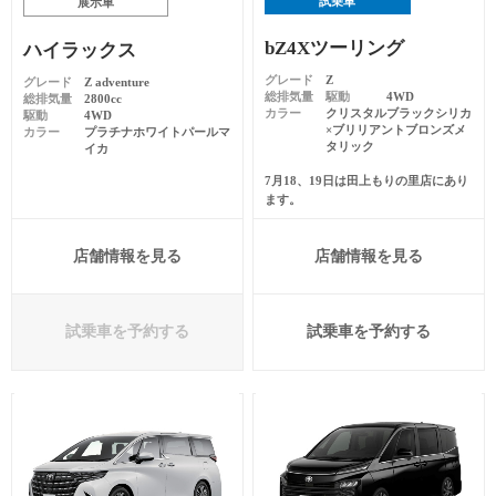
試乗車
展示車
bZ4Xツーリング
ハイラックス
グレード
Z
グレード
Z adventure
総排気量
駆動
4WD
総排気量
2800cc
カラー
クリスタルブラックシリカ
駆動
4WD
×ブリリアントブロンズメ
カラー
プラチナホワイトパールマ
タリック
イカ
7月18、19日は田上もりの里店にあり
ます。
店舗情報を見る
店舗情報を見る
試乗車を予約する
試乗車を予約する