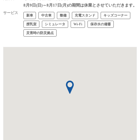
8月9日(日)～8月17日(月)の期間は休業とさせていただきます。
サービス
新車
中古車
整備
充電スタンド
キッズコーナー
授乳室
シミュレータ
Wi-Fi
保存水の備蓄
災害時の防災拠点