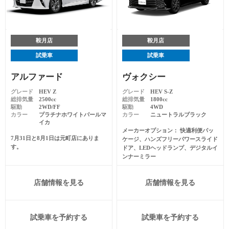
鞍月店
鞍月店
試乗車
試乗車
アルファード
ヴォクシー
グレード
HEV Z
グレード
HEV S-Z
総排気量
2500cc
総排気量
1800cc
駆動
2WD/FF
駆動
4WD
カラー
プラチナホワイトパールマ
カラー
ニュートラルブラック
イカ
メーカーオプション
快適利便パッ
7月31日と8月1日は元町店にありま
ケージ、ハンズフリーパワースライド
す。
ドア、LEDヘッドランプ、デジタルイ
ンナーミラー
店舗情報を見る
店舗情報を見る
試乗車を予約する
試乗車を予約する