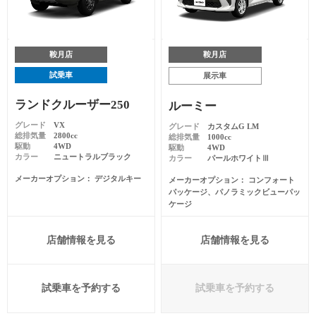
鞍月店
鞍月店
試乗車
展示車
ランドクルーザー250
ルーミー
グレード
VX
グレード
カスタムG LM
総排気量
2800cc
総排気量
1000cc
駆動
4WD
駆動
4WD
カラー
ニュートラルブラック
カラー
パールホワイトⅢ
メーカーオプション
デジタルキー
メーカーオプション
コンフォート
パッケージ、パノラミックビューパッ
ケージ
店舗情報を見る
店舗情報を見る
試乗車を予約する
試乗車を予約する