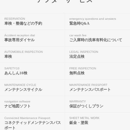
RESERVATION
emergency questions and answers
車検・整備などの予約
緊急時Q&A
Accident reception dial
car wash fee
事故専用ダイヤル
ご入庫時の洗車有料化について
AUTOMOBILE INSPECTION
LEGAL INSPECTION
車検
法定点検
SAFETY10
FREE INSPECTION
あんしん10検
無料点検
MAINTENANCE CYCLE
MAINTENANCE PASSPORT
メンテナンスサイクル
メンテナンスパスポート
navigation software
WARRANTY
ナビ地図ソフト
保証がつくしプラン
Connected Maintenance Passport
SHEET METAL WORK
コネクティッドメンテナンスパス
鈑金・塗装
ポート