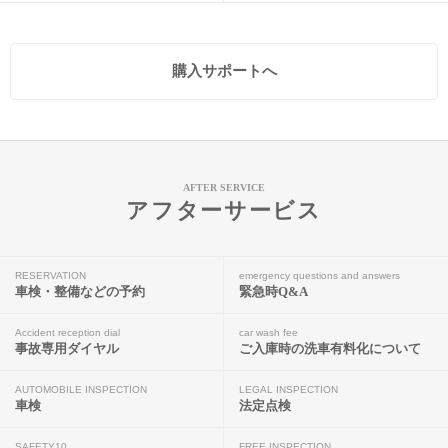
購入サポートへ
AFTER SERVICE
アフターサービス
RESERVATION
emergency questions and answers
車検・整備などの予約
緊急時Q&A
Accident reception dial
car wash fee
事故専用ダイヤル
ご入庫時の洗車有料化について
AUTOMOBILE INSPECTION
LEGAL INSPECTION
車検
法定点検
SAFETY10
FREE INSPECTION