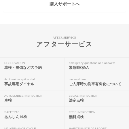
購入サポートへ
AFTER SERVICE
アフターサービス
RESERVATION
emergency questions and answers
車検・整備などの予約
緊急時Q&A
Accident reception dial
car wash fee
事故専用ダイヤル
ご入庫時の洗車有料化について
AUTOMOBILE INSPECTION
LEGAL INSPECTION
車検
法定点検
SAFETY10
FREE INSPECTION
あんしん10検
無料点検
MAINTENANCE CYCLE
MAINTENANCE PASSPORT