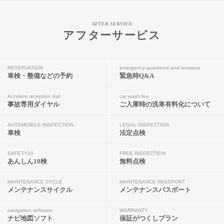
AFTER SERVICE
アフターサービス
RESERVATION
emergency questions and answers
車検・整備などの予約
緊急時Q&A
Accident reception dial
car wash fee
事故専用ダイヤル
ご入庫時の洗車有料化について
AUTOMOBILE INSPECTION
LEGAL INSPECTION
車検
法定点検
SAFETY10
FREE INSPECTION
あんしん10検
無料点検
MAINTENANCE CYCLE
MAINTENANCE PASSPORT
メンテナンスサイクル
メンテナンスパスポート
navigation software
WARRANTY
ナビ地図ソフト
保証がつくしプラン