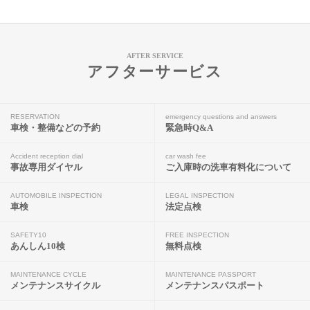
AFTER SERVICE
アフターサービス
RESERVATION
emergency questions and answers
車検・整備などの予約
緊急時Q&A
Accident reception dial
car wash fee
事故専用ダイヤル
ご入庫時の洗車有料化について
AUTOMOBILE INSPECTION
LEGAL INSPECTION
車検
法定点検
SAFETY10
FREE INSPECTION
あんしん10検
無料点検
MAINTENANCE CYCLE
MAINTENANCE PASSPORT
メンテナンスサイクル
メンテナンスパスポート