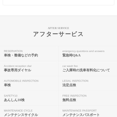
AFTER SERVICE
アフターサービス
RESERVATION
emergency questions and answers
車検・整備などの予約
緊急時Q&A
Accident reception dial
car wash fee
事故専用ダイヤル
ご入庫時の洗車有料化について
AUTOMOBILE INSPECTION
LEGAL INSPECTION
車検
法定点検
SAFETY10
FREE INSPECTION
あんしん10検
無料点検
MAINTENANCE CYCLE
MAINTENANCE PASSPORT
メンテナンスサイクル
メンテナンスパスポート