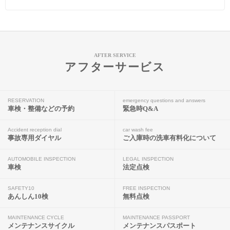
AFTER SERVICE
アフターサービス
RESERVATION
emergency questions and answers
車検・整備などの予約
緊急時Q&A
Accident reception dial
car wash fee
事故専用ダイヤル
ご入庫時の洗車有料化について
AUTOMOBILE INSPECTION
LEGAL INSPECTION
車検
法定点検
SAFETY10
FREE INSPECTION
あんしん10検
無料点検
MAINTENANCE CYCLE
MAINTENANCE PASSPORT
メンテナンスサイクル
メンテナンスパスポート