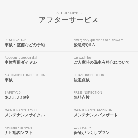
AFTER SERVICE
アフターサービス
RESERVATION
emergency questions and answers
車検・整備などの予約
緊急時Q&A
Accident reception dial
car wash fee
事故専用ダイヤル
ご入庫時の洗車有料化について
AUTOMOBILE INSPECTION
LEGAL INSPECTION
車検
法定点検
SAFETY10
FREE INSPECTION
あんしん10検
無料点検
MAINTENANCE CYCLE
MAINTENANCE PASSPORT
メンテナンスサイクル
メンテナンスパスポート
navigation software
WARRANTY
ナビ地図ソフト
保証がつくしプラン