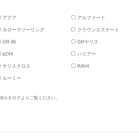
アクア
アルファード
カローラツーリング
クラウンエステート
GR 86
GRヤリス
bZ4X
ハリアー
ヤリスクロス
RAV4
ルーミー
EBカタログよりご覧ください。