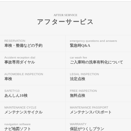
AFTER SERVICE
アフターサービス
RESERVATION
emergency questions and answers
車検・整備などの予約
緊急時Q&A
Accident reception dial
car wash fee
事故専用ダイヤル
ご入庫時の洗車有料化について
AUTOMOBILE INSPECTION
LEGAL INSPECTION
車検
法定点検
SAFETY10
FREE INSPECTION
あんしん10検
無料点検
MAINTENANCE CYCLE
MAINTENANCE PASSPORT
メンテナンスサイクル
メンテナンスパスポート
navigation software
WARRANTY
ナビ地図ソフト
保証がつくしプラン